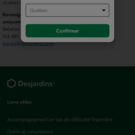
Québec employées sous licence.
Renseignements (
à l’intention des journalistes
uniquement):
Relations publiques
Confirmer
514 281-7000 ou 1 866 866-7000, poste 5553436
media@desjardins.com
Pied de page
Liens utiles
Accompagnement en cas de difficulté financière
Outils et calculateurs