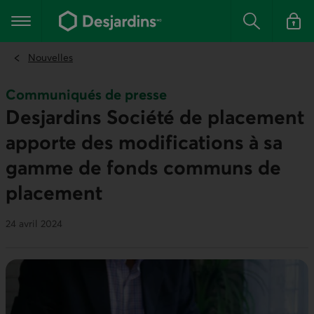
Aller
au
Menu principal
contenu
Rechercher
Se conn
principal
Nouvelles
Communiqués de presse
Desjardins Société de placement
apporte des modifications à sa
gamme de fonds communs de
placement
24 avril 2024