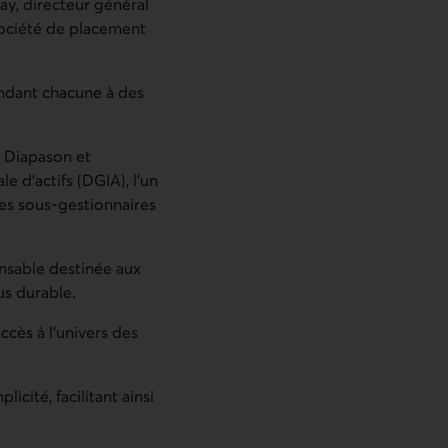
ay, directeur général
Société de placement
ondant chacune à des
s Diapason et
e d’actifs (DGIA), l’un
es sous-gestionnaires
onsable destinée aux
us durable.
ccès à l’univers des
icité, facilitant ainsi