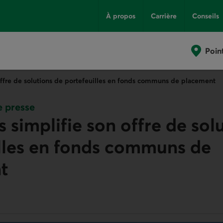
À propos
Carrière
Conseils
Poin
 offre de solutions de portefeuilles en fonds communs de placement
 presse
s simplifie son offre de sol
lles en fonds communs de
t