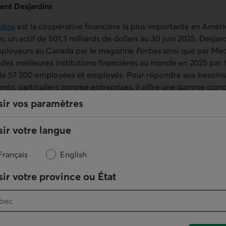
nt Desjardins
dins
est la coopérative financière la plus importante en Amér
 un actif de 501,3 milliards de dollars au 30 juin 2025. Desja
employeurs au Canada par le magazine
Forbes
ainsi que par Med
es meilleures institutions financières au monde en 2025 par
e 57 200 employées et employés. Pour répondre aux besoins d
ents, particuliers comme entreprises, il offre une gamme comp
rmédiaire de son vaste réseau de points de service, de ses plat
sir vos paramètres
es à l’échelle canadienne. Figurant parmi les institutions bancai
zine
The Banker
, Desjardins affiche des ratios de capital et de
ir votre langue
e
ustrie. En 2025, le Mouvement Desjardins célèbre son 125
anniv
ition, de présence et d’expertise au service des membres et cli
Français
English
ns Société de placement inc.
ir votre province ou État
 placement inc. (DSP), gestionnaire des Fonds Desjardins et 
ns, est l’un des plus importants gestionnaires de fonds d’inv
 dollars canadiens sous gestion au 30 juin 2025. DSP offre un l
nvestisseurs canadiens et se distingue dans l’industrie, entre a