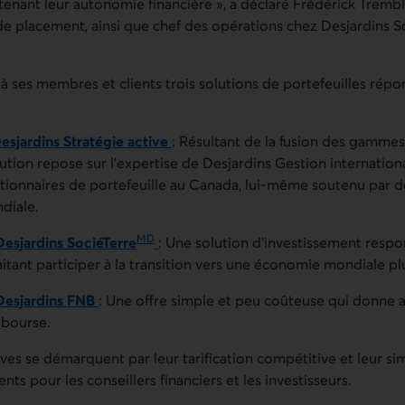
tenant leur autonomie financière », a déclaré Frédérick Trembl
 de placement, ainsi que chef des opérations chez Desjardins 
à ses membres et clients trois solutions de portefeuilles rép
Desjardins Stratégie active
: Résultant de la fusion des gamme
lution repose sur l’expertise de Desjardins Gestion international
tionnaires de portefeuille au Canada, lui-même soutenu par d
diale.
MD
Desjardins SociéTerre
: Une solution d’investissement resp
aitant participer à la transition vers une économie mondiale pl
 Desjardins FNB
: Une offre simple et peu coûteuse qui donne a
 bourse.
ves se démarquent par leur tarification compétitive et leur simpl
nts pour les conseillers financiers et les investisseurs.