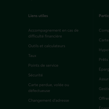
Liens utiles
Partic
Accompagnement en cas de
Compt
difficulté financière
Carte
Outils et calculateurs
Hypo
Taux
Prêts
Points de service
Éparg
Sécurité
Assur
Carte perdue, volée ou
Parti
Gesti
défectueuse
Offre
Changement d'adresse
Éparg