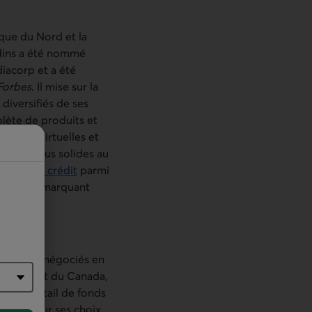
ique du Nord et la
rdins a été nommé
iacorp et a été
Forbes
. Il mise sur la
iversifiés de ses
lète de produits et
eformes virtuelles et
res les plus solides au
s
cotes de crédit
parmi
ersaire, marquant
ents​.
des Fonds négociés en
estissement du Canada,
arge éventail de fonds
utres, pour ses choix