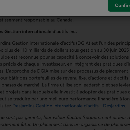
Confir
ortefeuille de renommée mondiale qui représentent plus de 2
r du monde. De plus, DSP est un des acteurs les plus engagés 
estissement responsable au Canada.
 Gestion internationale d’actifs inc.
dins Gestion internationale d’actifs (DGIA) est l’un des princ
ec plus de 110 milliards de dollars sous gestion au 30 juin 202
équipe est reconnue pour sa capacité à concevoir des solution
 précis de chaque investisseur, en intégrant des pratiques d’
es. L’approche de DGIA mise sur des processus de placement 
our bâtir des portefeuilles de revenu fixe, d’actions et d’actif
 phases de marché. La firme utilise son leadership et ses levie
s et projets dans lesquels elle investit à adopter des pratiques
ut se traduire par une meilleure performance financière à lo
visitez
Desjardins Gestion internationale d’actifs - Desjardins
.
ne sont pas garantis, leur valeur fluctue fréquemment et leur 
 rendement futur. Un placement dans un organisme de placement