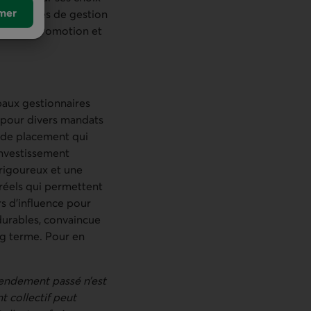
mer
0 sociétés de gestion
dans la promotion et
ipaux gestionnaires
5 pour divers mandats
s de placement qui
investissement
rigoureux et une
s réels qui permettent
rs d’influence pour
 durables, convaincue
ng terme. Pour en
rendement passé n’est
 collectif peut