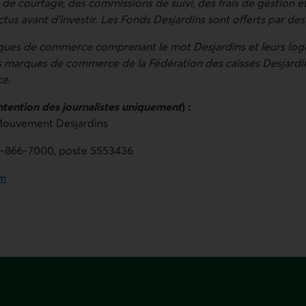
s de courtage, des commissions de suivi, des frais de gestion et 
ctus avant d’investir. Les Fonds Desjardins sont offerts par des 
rques de commerce comprenant le mot Desjardins et leurs logo
 marques de commerce de la Fédération des caisses Desjard
ce.
intention des journalistes uniquement
) :
ouvement Desjardins
6‑866‑7000, poste 5553436
om