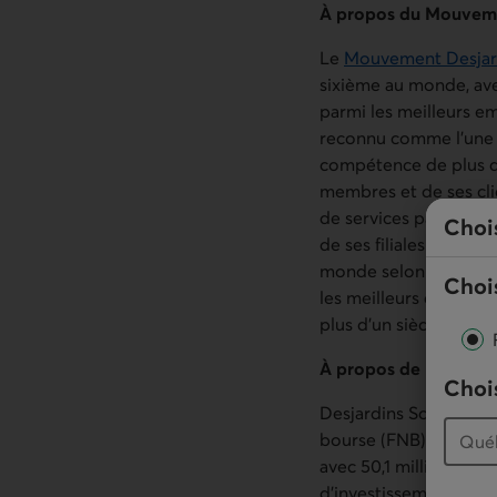
À propos du Mouveme
Le
Mouvement Desjar
sixième au monde, avec
parmi les meilleurs 
reconnu comme l’une d
compétence de plus d
membres et de ses cli
de services par l’inte
Choi
de ses filiales présent
monde selon le maga
Chois
les meilleurs de l’ind
plus d’un siècle d’amb
À propos de Desjardi
Chois
Desjardins Société de
bourse (FNB) Desjardi
avec 50,1 milliards de
d’investissement aux i