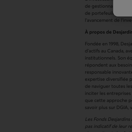
de gestionnaires de p
de portefeuille autou
l’avancement de l’inv
À propos de Desjardins
Fondée en 1998, Desjar
d’actifs au Canada, av
institutionnels. Son 
répondent aux besoins
responsable innovant
expertise diversifiée p
de naviguer toutes les
inciter les entreprise
que cette approche pe
savoir plus sur DGIA, 
Les Fonds Desjardins 
pas indicatif de leur