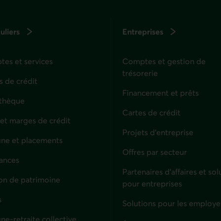
uliers
Entreprises
es et services
Comptes et gestion de
trésorerie
s de crédit
Financement et prêts
thèque
Cartes de crédit
 et marges de crédit
Projets d'entreprise
ne et placements
Offres par secteur
ances
culiers
Partenaires d’affaires et sol
on de patrimoine
pour entreprises
s
Solutions pour les employe
ne-retraite collective