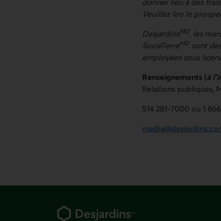
donner lieu à des frai
Veuillez lire le prospe
MD
Desjardins
, les ma
MD
SociéTerre
sont des
employées sous licen
Renseignements (
à l’
Relations publiques,
M
514 281‑7000 ou 1 86
media@desjardins.c
Pied de page