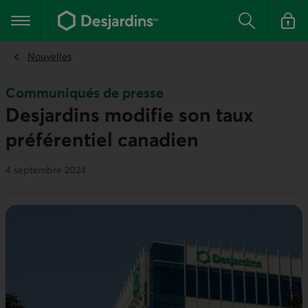
Aller
au
Menu principal
contenu
Rechercher
Se conn
principal
Nouvelles
Communiqués de presse
Desjardins modifie son taux
préférentiel canadien
4 septembre 2024