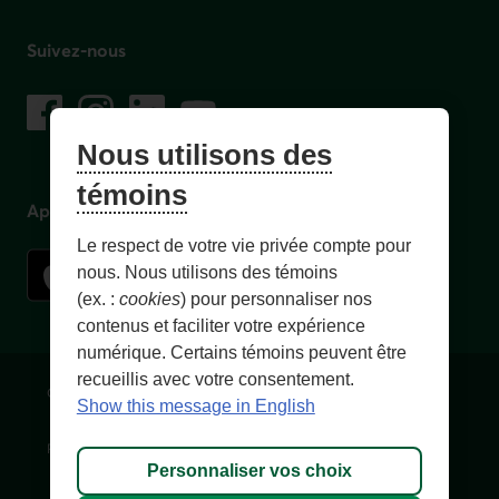
Suivez-nous
sur les réseaux sociaux
Facebook
– Lien externe au site. Cet hyperlien s'ouvrira dans une no
Instagram
– Lien externe au site. Cet hyperlien s'ouvrira dans 
LinkedIn
– Lien externe au site. Cet hyperlien s'ouvrir
YouTube
– Lien externe au site. Cet hyperlien s'
Nous utilisons des
témoins
Application mobile
Le respect de votre vie privée compte pour
nous. Nous utilisons des témoins
(ex. :
cookies
) pour personnaliser nos
contenus et faciliter votre expérience
numérique. Certains témoins peuvent être
recueillis avec votre consentement.
Conditions d'utilisation et notes légales
Confidentialité
Show this message in English
Personnaliser les témoins
Accessibilité
Plan du site
Personnaliser vos choix