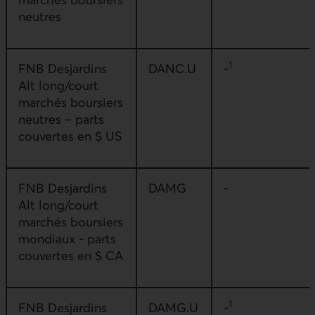
neutres
1
FNB Desjardins
DANC.U
-
Alt long/court
marchés boursiers
neutres – parts
couvertes en $ US
FNB Desjardins
DAMG
-
Alt long/court
marchés boursiers
mondiaux - parts
couvertes en $ CA
1
FNB Desjardins
DAMG.U
-