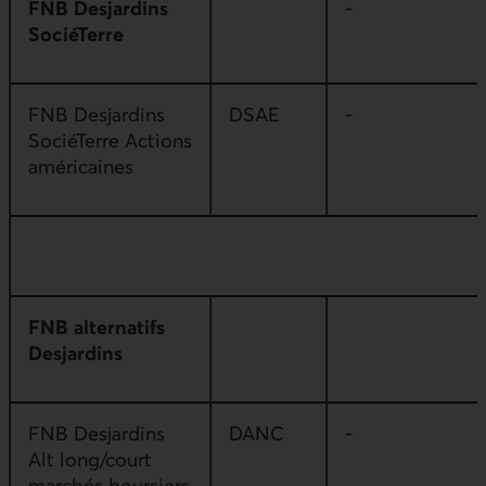
FNB Desjardins
-
SociéTerre
FNB Desjardins
DSAE
-
SociéTerre Actions
américaines
FNB alternatifs
Desjardins
FNB Desjardins
DANC
-
Alt long/court
marchés boursiers