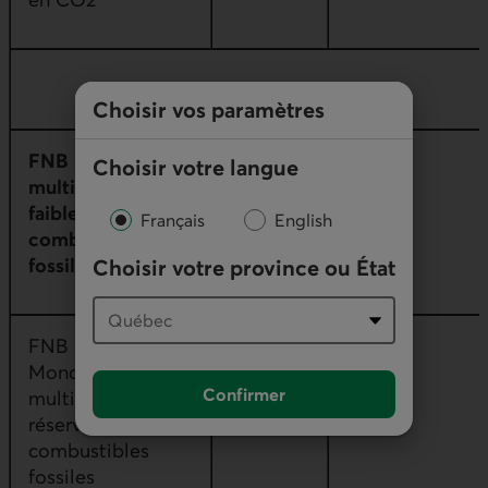
Choisir vos paramètres
FNB Desjardins
Choisir votre langue
multifacteurs
faible en
Français
English
combustibles
fossiles
Choisir votre province ou État
FNB Desjardins IR
DRFG
-
Mondial
Confirmer
multifacteurs sans
réserves de
combustibles
fossiles