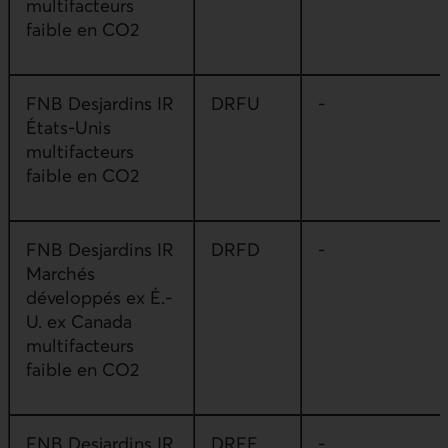
multifacteurs
faible en CO2
FNB Desjardins IR
DRFU
-
États-Unis
multifacteurs
faible en CO2
FNB Desjardins IR
DRFD
-
Marchés
développés ex É.-
U. ex Canada
multifacteurs
faible en CO2
FNB Desjardins IR
DRFE
-