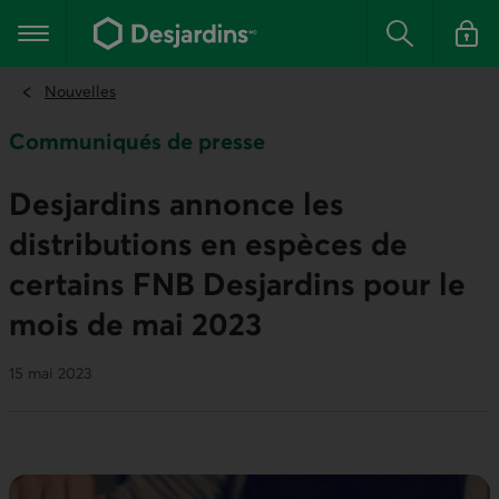
Aller
au
Menu principal
contenu
Rechercher
Se conn
principal
Nouvelles
Communiqués de presse
Desjardins annonce les
distributions en espèces de
certains FNB Desjardins pour le
mois de mai 2023
15 mai 2023