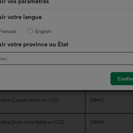
sir vos paramètres
ir votre langue
Marchés émergents multifacteurs
DRFE
Français
English
ir votre province ou État
dérés en fonction de la
le en CO2
Confir
Indice Canada faible en CO2
DRMC
ndice États-Unis faible en CO2
DRMU