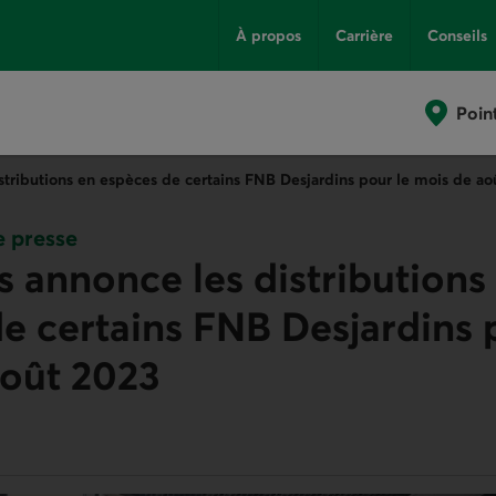
À propos
Carrière
Conseils
Poin
stributions en espèces de certains FNB Desjardins pour le mois de ao
 presse
s annonce les distributions
e certains FNB Desjardins 
août 2023