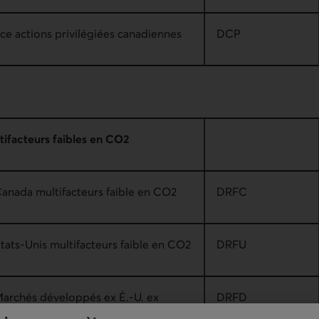
ce actions privilégiées canadiennes
DCP
tifacteurs faibles en CO2
Canada multifacteurs faible en CO2
DRFC
tats-Unis multifacteurs faible en CO2
DRFU
Marchés développés ex É.-U. ex
DRFD
rs faible en CO2