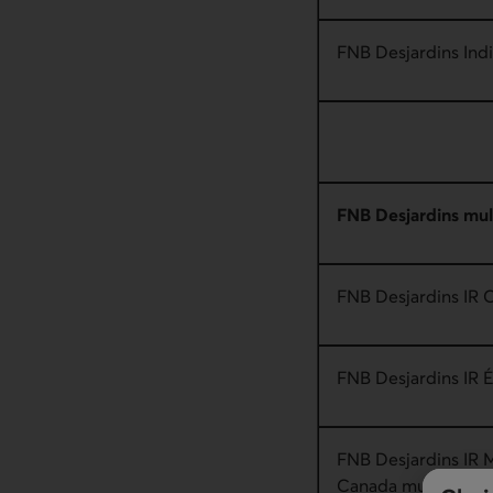
FNB Desjardins Indi
FNB Desjardins mul
FNB Desjardins IR 
FNB Desjardins IR É
FNB Desjardins IR 
Canada multifacteu