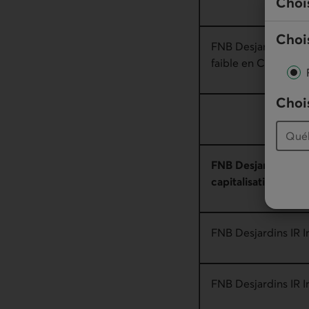
Choi
Chois
FNB Desjardins IR 
faible en CO2
Chois
FNB Desjardins pon
capitalisation faib
FNB Desjardins IR 
FNB Desjardins IR I