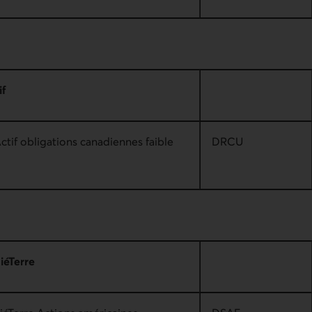
if
ctif obligations canadiennes faible
DRCU
iéTerre