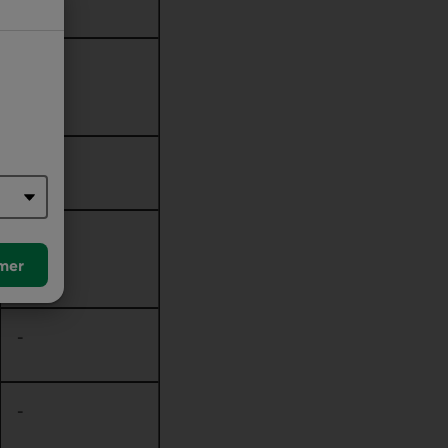
-
mer
-
-