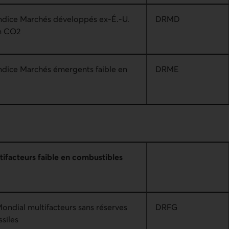
Indice Marchés développés ex-É.-U.
DRMD
en CO2
Indice Marchés émergents faible en
DRME
tifacteurs faible en combustibles
ondial multifacteurs sans réserves
DRFG
siles