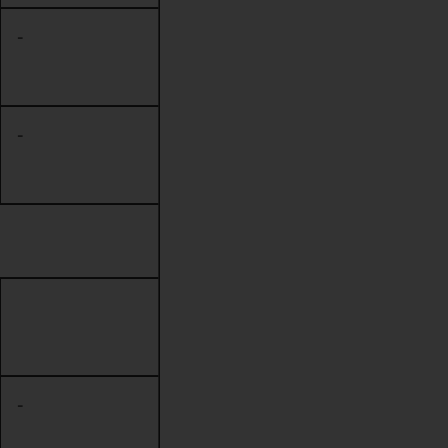
-
-
-