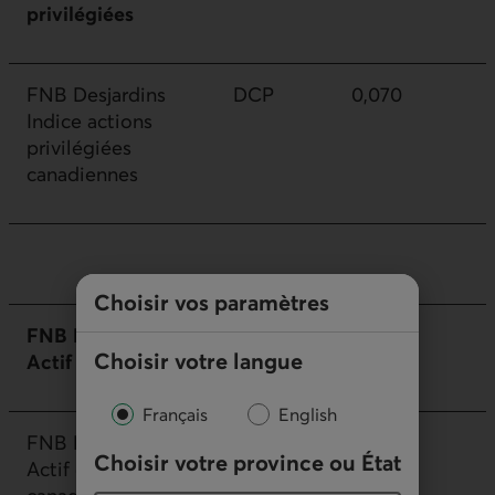
privilégiées
FNB Desjardins
DCP
0,070
Indice actions
privilégiées
canadiennes
Choisir vos paramètres
FNB Desjardins
Choisir votre langue
Actif
Français
English
FNB Desjardins IR
DRCU
0,050
Choisir votre province ou État
Actif obligations