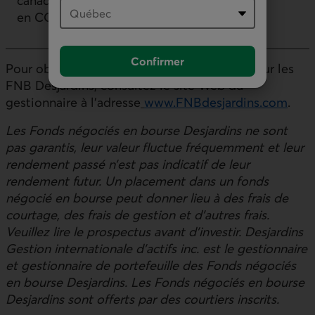
canadiennes faible
en CO2
Confirmer
Pour obtenir de l’information additionnelle sur les
FNB Desjardins, consultez le site Web du
gestionnaire à l’adresse
www.FNBdesjardins.com
.
Les Fonds négociés en bourse Desjardins ne sont
pas garantis, leur valeur fluctue fréquemment et leur
rendement passé n’est pas indicatif de leur
rendement futur. Un placement dans un fonds
négocié en bourse peut donner lieu à des frais de
courtage, des frais de gestion et d’autres frais.
Veuillez lire le prospectus avant d’investir. Desjardins
Gestion internationale d’actifs inc. est le gestionnaire
et gestionnaire de portefeuille des Fonds négociés
en bourse Desjardins. Les Fonds négociés en bourse
Desjardins sont offerts par des courtiers inscrits.