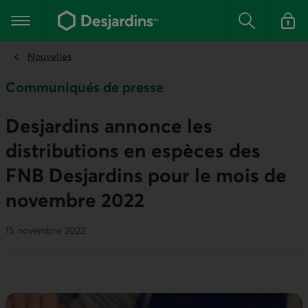
Aller
au
Menu principal
contenu
Rechercher
Se conn
principal
Nouvelles
Communiqués de presse
Desjardins annonce les
distributions en espèces des
FNB Desjardins pour le mois de
novembre 2022
15 novembre 2022