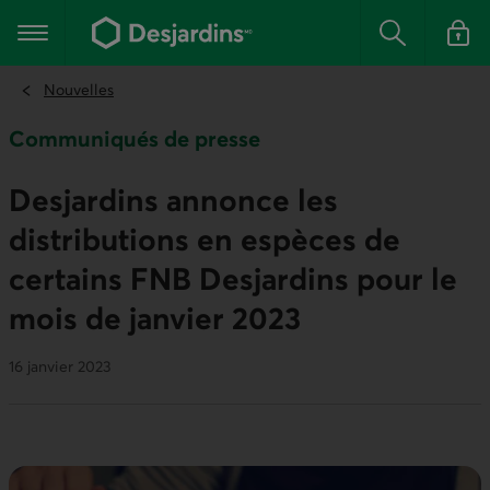
Aller
au
Menu principal
contenu
Rechercher
Se conn
principal
Nouvelles
Communiqués de presse
Desjardins annonce les
distributions en espèces de
certains FNB Desjardins pour le
mois de janvier 2023
16 janvier 2023