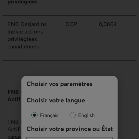
privilégiées
FNB Desjardins
DCP
0,0604
Indice actions
privilégiées
canadiennes
Choisir vos paramètres
FNB Desjardins
Actif
Choisir votre langue
Français
English
FNB Desjardins IR
DRCU
0,0298
Choisir votre province ou État
Actif obligations
canadiennes faible