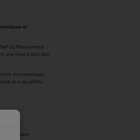
onomiques et
en chef du Mouvement
nt une mise à jour des
tations économiques,
nse et à ses effets
 :
 venir?
développement