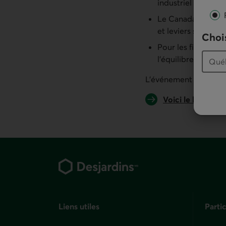
industriel et éco
Le Canada cherche 
et leviers sur le 
Chois
Pour les finances p
l’équilibre budgét
L’événement se déroul
Voici le lien par
Pied de page
Liens utiles
Partic