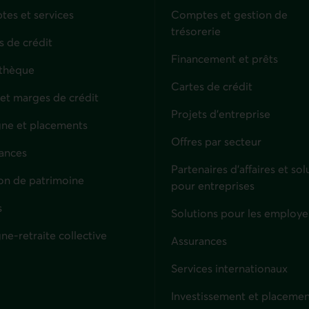
es et services
Comptes et gestion de
trésorerie
s de crédit
Financement et prêts
thèque
Cartes de crédit
 et marges de crédit
Projets d'entreprise
ne et placements
Offres par secteur
ances
culiers
Partenaires d’affaires et sol
on de patrimoine
pour entreprises
s
Solutions pour les employe
ne-retraite collective
Assurances
Entreprises
Services internationaux
Investissement et placemen