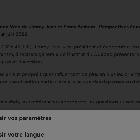
érence Web de Jimmy Jean et Emna Braham | Perspectives éc
our juin 2026
2 h à 12 h 45 (HE), Jimmy Jean, vice-président et économiste 
raham, directrice générale de l’Institut du Québec, présentero
ues et financières.
es enjeux géopolitiques influencent de plus en plus les orien
ra une attention particulière à la hausse des dépenses en défe
nce Web, les conférenciers aborderont les questions suivantes
oncture économique actuelle et quelles sont les perspectives à
sir vos paramètres
veloppements récents sur le marché de l’emploi au Québec?
ir votre langue
e les investissements en défense peuvent-ils contribuer au 