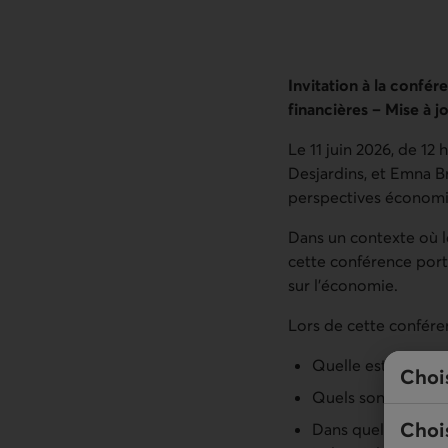
Invitation à la conf
financières – Mise à j
Le 11 juin 2026, de 1
Desjardins, et Emna B
perspectives économiq
Dans un contexte où l
cette conférence porte
sur l’économie.
Lors de cette confére
Quelle est la conj
Choi
Quels sont les dé
Chois
Dans quelle mesur