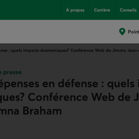
À propos
Carrière
Conseils
Poin
ense : quels impacts économiques? Conférence Web de Jimmy Jean 
 presse
épenses en défense : quels
ues? Conférence Web de 
Emna Braham