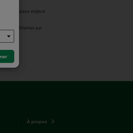
les principaux enjeux
enses militaires sur
mer
À propos