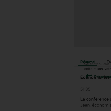
Résumé
Tr
Ce contenu audio
cette raison, vot
Personnal
Économie: les
51:35
La conférence 
Jean, économis