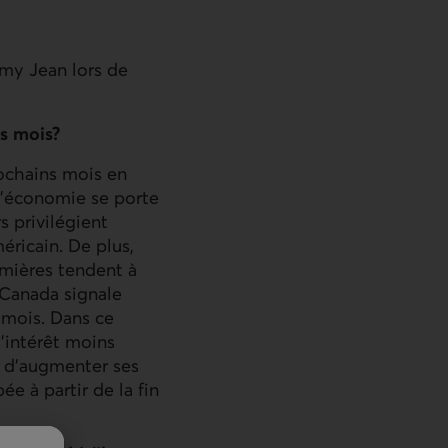
mmy Jean lors de
s mois?
rochains mois en
l’économie se porte
s privilégient
éricain. De plus,
emières tendent à
 Canada signale
s mois. Dans ce
d’intérêt moins
e, d’augmenter ses
ée à partir de la fin