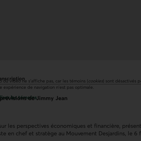
anscription
 ou vidéo ne s’affiche pas, car les témoins (
cookies
) sont désactivés p
re expérience de navigation n'est pas optimale.
iser les témoins
 prévisions de Jimmy Jean
sur les perspectives économiques et financière, prése
te en chef et stratège au Mouvement Desjardins, le 6 f