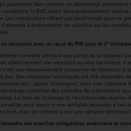
qui pourraient faire craindre un désencrage permanent 
es conditions, la BdC serait alors probablement encline 
e. Les investisseurs n’étant pas positionnés pour ce ge
 s’attendre à énormément de volatilité sur les marchés f
ise.
e
 en récession avec un recul du PIB pour le 3
trimestr
rième trimestre offriront une partie de la réponse. U
erait effectivement une récession au sens technique. Il 
e n’est pas nécessairement synonyme de récession si l
blit pas. Des récessions techniques ont été observées d
décennie (ex. : Japon, Allemagne), mais avec l’absence
 davantage constitué des périodes de piétinement é
ieuses. Le taux de chômage et l’évolution des revenus
 surveiller pour savoir si une véritable récession a lieu
enu bon, mais on s’attend à voir une certaine détériorat
s'attendre des marchés obligataires américains et can