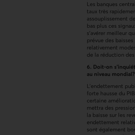
Les banques central
taux très rapidemen
assouplissement de l
bas plus ces signau
s’avérer meilleur qu
prévue des baisses 
relativement modest
de la réduction des
6. Doit-on s’inqui
au niveau mondial?
L’endettement publ
forte hausse du PI
certaine améliorati
mettra des pressions
la baisse sur les r
endettement relati
sont également bon