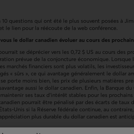
à 10 questions qui ont été le plus souvent posées à Ji
et le lien pour la réécoute de la web conférence.
ous le dollar canadien évoluer au cours des prochain
pourrait se déprécier vers les 0,72 $ US au cours des p
ioration prévue de la conjoncture économique. Lorsque 
s marchés financiers sont plus volatils, les investisseur
ugés « sûrs », ce qui avantage généralement le dollar am
se porte moins bien, les prix de plusieurs matières pr
savantage aussi le dollar canadien. Enfin, la Banque du
t maintenir ses taux d’intérêt stables pour les prochain
 canadien pourrait être pénalisé par des écarts de taux 
 États-Unis si la Réserve fédérale continue, au contrair
appréciation plus durable du dollar canadien est anticip