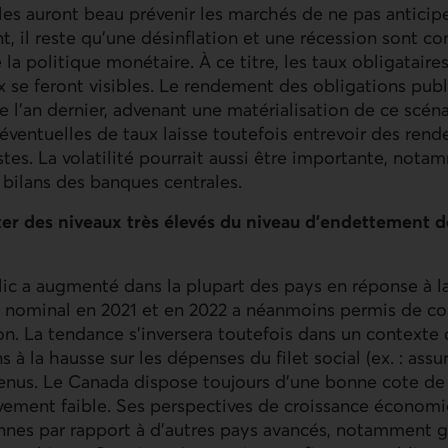
es auront beau prévenir les marchés de ne pas anticip
t, il reste qu’une désinflation et une récession sont c
a politique monétaire. À ce titre, les taux obligataires
x se feront visibles. Le rendement des obligations pub
e l’an dernier, advenant une matérialisation de ce scéna
éventuelles de taux laisse toutefois entrevoir des ren
es. La volatilité pourrait aussi être importante, notam
 bilans des banques centrales.
éter des niveaux très élevés du niveau d’endettement
ic a augmenté dans la plupart des pays en réponse à l
B nominal en 2021 et en 2022 a néanmoins permis de co
on. La tendance s’inversera toutefois dans un contexte 
 à la hausse sur les dépenses du filet social (ex. : ass
evenus. Le Canada dispose toujours d’une bonne cote de 
vement faible. Ses perspectives de croissance économ
nes par rapport à d’autres pays avancés, notamment gr