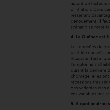
autant de facteurs 
d’inflation. Dans c
resserrant davantag
dénouement, il faut
scénario se matérial
4. Le Québec est-il
Les données du quat
d’affilée concrétis
récession techniqu
l’emploi ne s’affai
durant la dernière 
chômage, elles ont
récessions très sér
des variables clés à
ces variables ont t
5. À quoi peut-on 