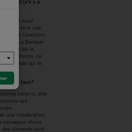
 la Fed (s'il y a
 Il faut aussi
nadiens) sont une
ières et l’aversion
fluentes. La Banque
contrôle de la
upplémentaires, ce
e au Canada qui le
mer
usses de taux?
uivre celle-ci, elle
ressions qui
oudra
 et une modération
 de nouveaux chocs
t des aliments sont