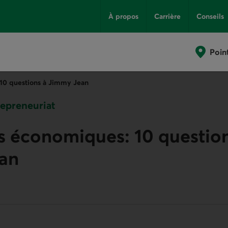
À propos
Carrière
Conseils
Poin
 10 questions à Jimmy Jean
epreneuriat
s économiques: 10 question
an