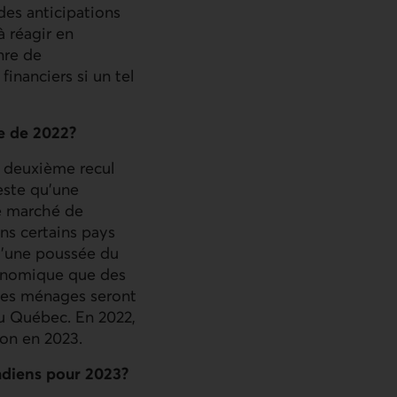
des anticipations
à réagir en
nre de
inanciers si un tel
e de 2022?
n deuxième recul
reste qu’une
e marché de
ans certains pays
 d’une poussée du
conomique que des
 des ménages seront
 au Québec. En 2022,
ion en 2023.
adiens pour 2023?