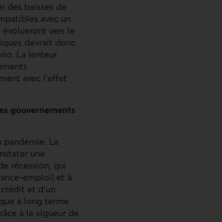
er des baisses de
ompatibles avec un
 évolueront vers le
liques devrait donc
rio. La lenteur
dements
ment avec l’effet
 des gouvernements
a pandémie. La
nstater une
de récession, qui
urance-emploi) et à
crédit et d’un
ique à long terme
âce à la vigueur de