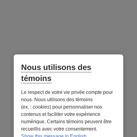
Espace conseillers et conseillères
Suivez-nous
sur les réseaux sociaux
Facebook
– Lien externe au site. Cet hyperlien s'ouvrira dans une no
Instagram
– Lien externe au site. Cet hyperlien s'ouvrira dans 
LinkedIn
– Lien externe au site. Cet hyperlien s'ouvrir
YouTube
– Lien externe au site. Cet hyperlien s'
Nous utilisons des
témoins
Application mobile
Le respect de votre vie privée compte pour
nous. Nous utilisons des témoins
(ex. :
cookies
) pour personnaliser nos
contenus et faciliter votre expérience
numérique. Certains témoins peuvent être
recueillis avec votre consentement.
Conditions d'utilisation et notes légales
Confidentialité
Show this message in English