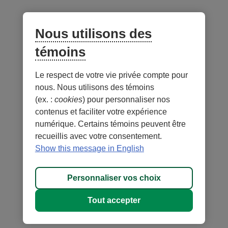
sur les réseaux sociaux
Facebook
– Lien externe au site. Cet hyperlien s'ouvrira dans une no
Instagram
– Lien externe au site. Cet hyperlien s'ouvrira dans 
LinkedIn
– Lien externe au site. Cet hyperlien s'ouvrir
YouTube
– Lien externe au site. Cet hyperlien s'
Nous utilisons des
témoins
Application mobile
Le respect de votre vie privée compte pour
nous. Nous utilisons des témoins
(ex. :
cookies
) pour personnaliser nos
contenus et faciliter votre expérience
numérique. Certains témoins peuvent être
recueillis avec votre consentement.
Conditions d'utilisation et notes légales
Confidentialité
Show this message in English
Personnaliser les témoins
Accessibilité
Plan du site
Personnaliser vos choix
© 1996-
2026
, Fédération des caisses Desjardins du Québec. Tous
Tout accepter
droits réservés.