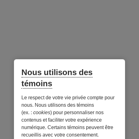
Espace conseillers et conseillères
Suivez-nous
sur les réseaux sociaux
Facebook
– Lien externe au site. Cet hyperlien s'ouvrira dans une no
Instagram
– Lien externe au site. Cet hyperlien s'ouvrira dans 
LinkedIn
– Lien externe au site. Cet hyperlien s'ouvrir
YouTube
– Lien externe au site. Cet hyperlien s'
Nous utilisons des
témoins
Application mobile
Le respect de votre vie privée compte pour
nous. Nous utilisons des témoins
(ex. :
cookies
) pour personnaliser nos
contenus et faciliter votre expérience
numérique. Certains témoins peuvent être
recueillis avec votre consentement.
Conditions d'utilisation et notes légales
Confidentialité