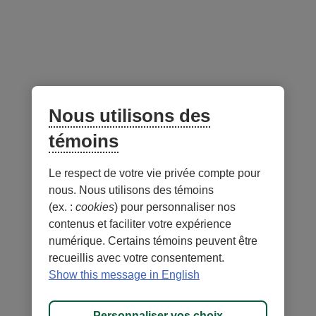
Suivez-nous
sur les réseaux sociaux
Facebook
– Lien externe au site. Cet hyperlien s'ouvrira dans une no
Instagram
– Lien externe au site. Cet hyperlien s'ouvrira dans 
LinkedIn
– Lien externe au site. Cet hyperlien s'ouvrir
YouTube
– Lien externe au site. Cet hyperlien s'
Nous utilisons des
témoins
Application mobile
Le respect de votre vie privée compte pour
nous. Nous utilisons des témoins
(ex. :
cookies
) pour personnaliser nos
contenus et faciliter votre expérience
numérique. Certains témoins peuvent être
recueillis avec votre consentement.
Conditions d'utilisation et notes légales
Confidentialité
Show this message in English
Personnaliser les témoins
Accessibilité
Plan du site
Personnaliser vos choix