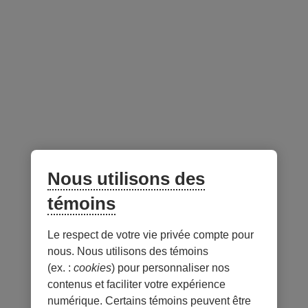
Espace conseillers et conseillères
Suivez-nous
sur les réseaux sociaux
Facebook
– Lien externe au site. Cet hyperlien s'ouvrira dans une no
Instagram
– Lien externe au site. Cet hyperlien s'ouvrira dans 
LinkedIn
– Lien externe au site. Cet hyperlien s'ouvrir
YouTube
– Lien externe au site. Cet hyperlien s'
Nous utilisons des
témoins
Application mobile
Le respect de votre vie privée compte pour
nous. Nous utilisons des témoins
(ex. :
cookies
) pour personnaliser nos
contenus et faciliter votre expérience
numérique. Certains témoins peuvent être