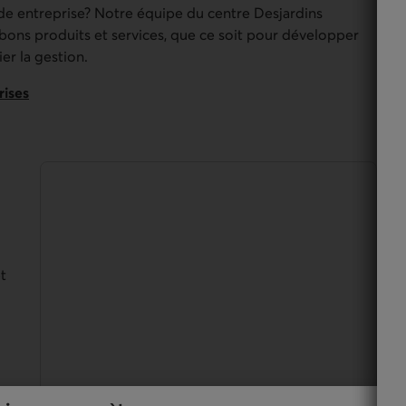
de entreprise? Notre équipe du centre Desjardins
bons produits et services, que ce soit pour développer
er la gestion.
rises
t