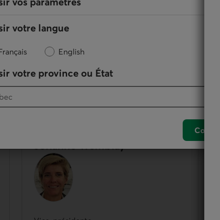
sir vos paramètres
ir votre langue
Français
English
ir votre province ou État
des membres de la Caisse qui participent à
nement de leur coopérative. Le conseil d’administration
Confir
Johanne Tremblay