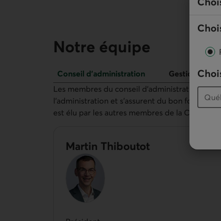
Choi
Chois
Notre équipe
Chois
Conseil d’administration
Gestionnaires
Conseil d’administration
Les membres du conseil d’administration sont 
l'administration et s’assurent du bon fonction
est élu par les autres membres de la Caisse.
Martin Thiboutot