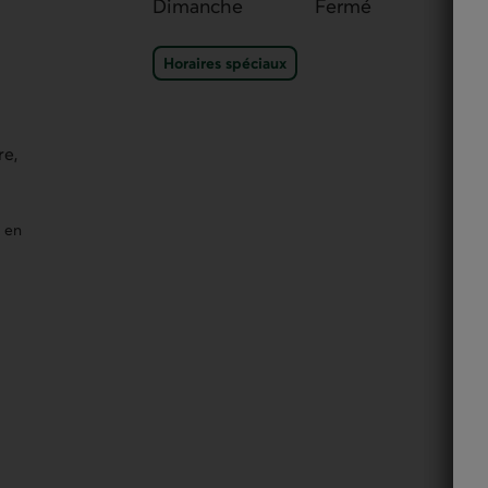
Dimanche
Fermé
Horaires spéciaux du po
Horaires spéciaux
dans un nouvel onglet.
re,
t en