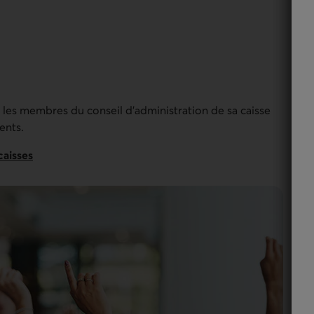
re les membres du conseil d'administration de sa caisse
ents.
caisses