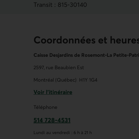
Transit :
815
‐
30140
Coordonnées et heures
Caisse Desjardins de Rosemont-La Petite-Patr
2597, rue Beaubien Est
Montréal (Québec)
H1Y 1G4
Voir l'itinéraire
Lien externe au site.
Téléphone
514 728-4531
Ce lien ouvre votre application de t
Lundi au vendredi : 6 h à 21 h