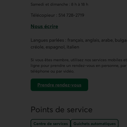
Samedi et dimanche : 8 h à 18 h
Télécopieur :
514 728-2719
Nous écrire
Ce lien ouvre un formulaire de contact 
Langues parlées : français, anglais, arabe, bulga
créole, espagnol, italien
Si vous êtes membre, utilisez nos services mobiles e
ligne pour prendre un rendez-vous en personne, par
téléphone ou par vidéo.
Prendre rendez-vous
dans AccèsD
Points de service
Centre de services
Guichets automatiques