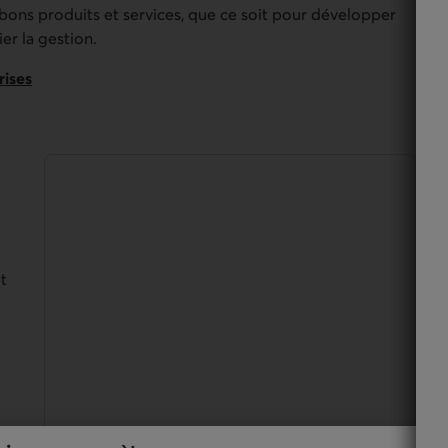
bons produits et services, que ce soit pour développer
er la gestion.
rises
t