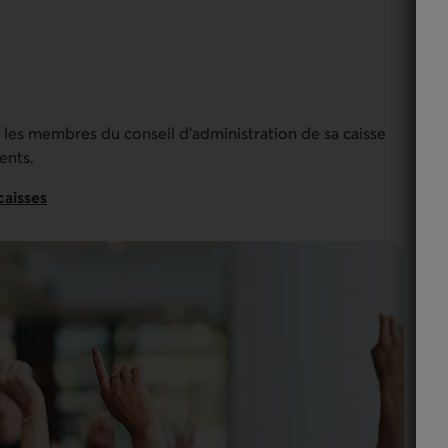
re les membres du conseil d'administration de sa caisse
ents.
caisses