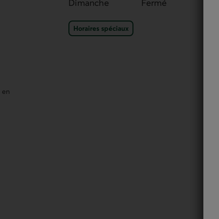
Dimanche
Fermé
Horaires spéciaux du po
Horaires spéciaux
dans un nouvel onglet.
t en