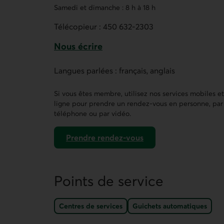
Samedi et dimanche : 8 h à 18 h
Télécopieur :
450 632-2303
Nous écrire
Ce lien ouvre un formulaire de contact 
Langues parlées : français, anglais
Si vous êtes membre, utilisez nos services mobiles e
ligne pour prendre un rendez-vous en personne, par
téléphone ou par vidéo.
Prendre rendez-vous
dans AccèsD
Points de service
Centres de services
Guichets automatiques