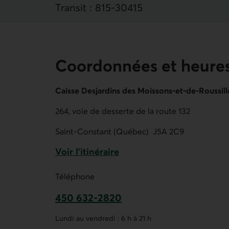
Transit :
815
‐
30415
Coordonnées et heures
Caisse Desjardins des Moissons-et-de-Roussil
264, voie de desserte de la route 132
Saint-Constant (Québec)
J5A 2C9
Voir l'itinéraire
Lien externe au site.
Téléphone
450 632-2820
Ce lien ouvre votre application de t
Lundi au vendredi : 6 h à 21 h