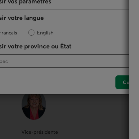
sir vos paramètres
ir votre langue
Français
English
ir votre province ou État
des membres de la Caisse qui participent à
nement de leur coopérative. Le conseil d’administration
Confir
Solange Oligny
Vice-présidente