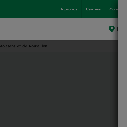
À propos
Carrière
Conseils
Poin
Moissons-et-de-Roussillon