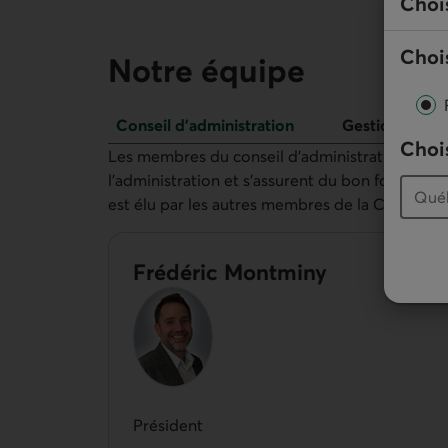
Choi
Chois
Notre équipe
Conseil d’administration
Gestionnaires
Chois
Conseil d’administration
Les membres du conseil d’administration sont 
l'administration et s’assurent du bon fonction
est élu par les autres membres de la Caisse.
Frédéric Montminy
Président