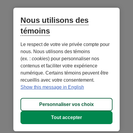
sur les réseaux sociaux
Facebook
– Lien externe au site. Cet hyperlien s'ouvrira dans une no
Instagram
– Lien externe au site. Cet hyperlien s'ouvrira dans 
LinkedIn
– Lien externe au site. Cet hyperlien s'ouvrir
YouTube
– Lien externe au site. Cet hyperlien s'
Nous utilisons des
témoins
Application mobile
Le respect de votre vie privée compte pour
nous. Nous utilisons des témoins
(ex. :
cookies
) pour personnaliser nos
contenus et faciliter votre expérience
numérique. Certains témoins peuvent être
recueillis avec votre consentement.
Conditions d'utilisation et notes légales
Confidentialité
Show this message in English
Personnaliser les témoins
Accessibilité
Plan du site
Personnaliser vos choix
© 1996-
2026
, Fédération des caisses Desjardins du Québec. Tous
Tout accepter
droits réservés.