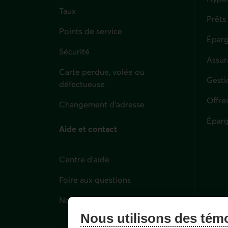
Taux
Prêts
Points de service
Éparg
Sécurité
Assur
Carte perdue, volée ou
Parti
Gesti
défectueuse
Offre
Changement d'adresse
Éparg
Aide et contact
Centre d'aide
Foire aux questions
Nous joindre
Nous utilisons des tém