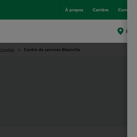
À propos
Carrière
Conseils
Poin
'Envolée
Centre de services Blainville