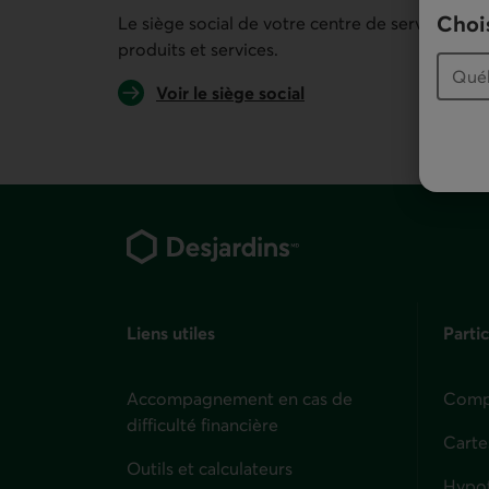
Chois
Le siège social de votre centre de services pe
produits et services.
Voir le siège social
Pied de page
Liens utiles
Partic
Accompagnement en cas de
Compt
difficulté financière
Carte
Outils et calculateurs
Hypo