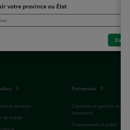
ir votre province ou État
ut aussi vous accompagner et offre l'ensemble de nos
Confir
uliers
Entreprises
es et services
Comptes et gestion de
trésorerie
s de crédit
Financement et prêts
thèque