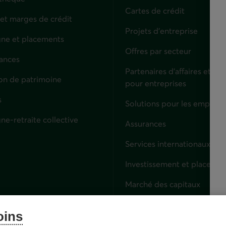
Cartes de crédit
 et marges de crédit
Projets d'entreprise
ne et placements
Offres par secteur
ances
culiers
Partenaires d’affaires et sol
on de patrimoine
pour entreprises
s
Solutions pour les employe
ne-retraite collective
Assurances
Entreprises
Services internationaux
Investissement et placemen
Marché des capitaux
Services fiduciaires
oins
Lien externe. S'ouvre dans 
Épargne-retraite collective