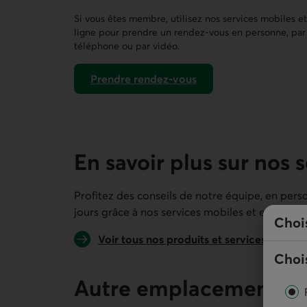
Ce lien ouvre un formulaire de contact 
Si vous êtes membre, utilisez nos services mobiles e
ligne pour prendre un rendez-vous en personne, par
téléphone ou par vidéo.
Prendre rendez-vous
dans AccèsD
En savoir plus sur nos 
Profitez des conseils de notre équipe, en perso
jours grâce à nos services mobiles et en ligne.
Choi
Voir tous nos produits et services
Chois
Autre emplacement