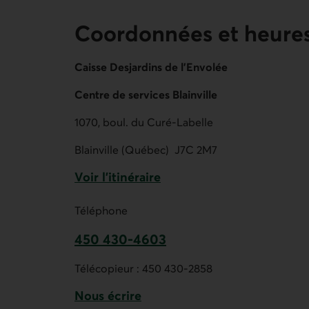
Coordonnées et heures
Caisse Desjardins de l'Envolée
Centre de services Blainville
1070, boul. du Curé-Labelle
Blainville (Québec)
J7C 2M7
Voir l'itinéraire
Lien externe au site.
Téléphone
450 430-4603
Ce lien ouvre votre application de t
Télécopieur :
450 430-2858
Nous écrire