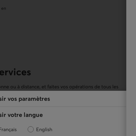
dans un nouvel onglet.
t en
services
nne ou à distance, et faites vos opérations de tous les
sir vos paramètres
ir votre langue
Français
English