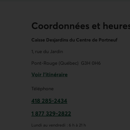
Coordonnées et heures
Caisse Desjardins du Centre de Portneuf
1, rue du Jardin
Pont-Rouge (Québec)
G3H 0H6
Voir l'itinéraire
Lien externe au site.
Téléphone
418 285-2434
Ce lien ouvre votre application de t
1 877 329-2822
Ce lien ouvre votre application de t
Lundi au vendredi : 6 h à 21 h