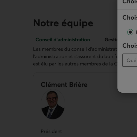
Choi
Chois
Notre équipe
Conseil d’administration
Gestionnaires
Chois
Conseil d’administration
Les membres du conseil d’administration sont 
l'administration et s’assurent du bon fonction
est élu par les autres membres de la Caisse.
Clément Brière
Président