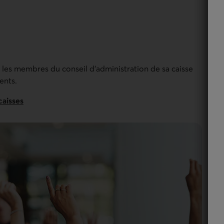
re les membres du conseil d'administration de sa caisse
ents.
caisses