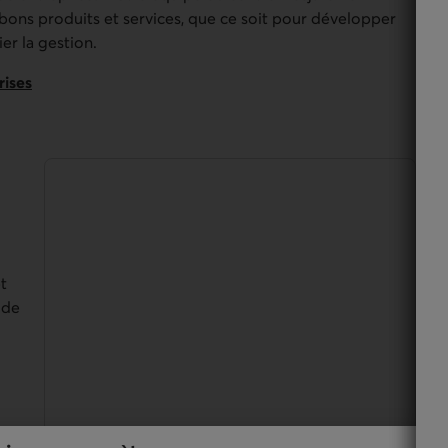
bons produits et services, que ce soit pour développer
er la gestion.
rises
t
 de