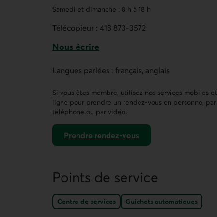
Samedi et dimanche : 8 h à 18 h
Télécopieur :
418 873-3572
Nous écrire
Ce lien ouvre un formulaire de contact 
Langues parlées : français, anglais
Si vous êtes membre, utilisez nos services mobiles e
ligne pour prendre un rendez-vous en personne, par
téléphone ou par vidéo.
Prendre rendez-vous
dans AccèsD
Points de service
Centre de services
Guichets automatiques