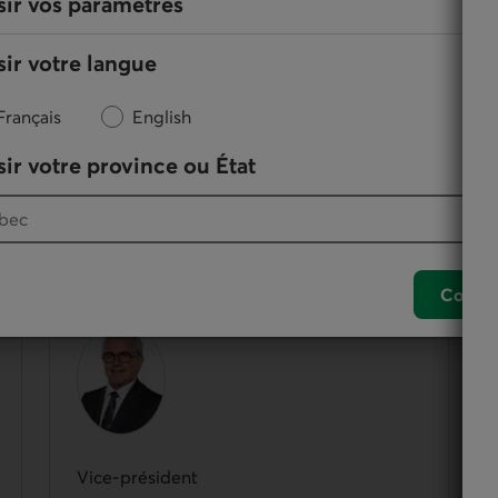
sir vos paramètres
ir votre langue
Français
English
ir votre province ou État
des membres de la Caisse qui participent à
nement de leur coopérative. Le conseil d’administration
Confir
François Bussières
Vice-président