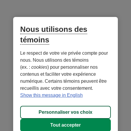
Suivez-nous
sur les réseaux sociaux
Facebook
– Lien externe au site. Cet hyperlien s'ouvrira dans une no
Instagram
– Lien externe au site. Cet hyperlien s'ouvrira dans 
LinkedIn
– Lien externe au site. Cet hyperlien s'ouvrir
YouTube
– Lien externe au site. Cet hyperlien s'
Nous utilisons des
témoins
Application mobile
Le respect de votre vie privée compte pour
nous. Nous utilisons des témoins
(ex. :
cookies
) pour personnaliser nos
contenus et faciliter votre expérience
numérique. Certains témoins peuvent être
recueillis avec votre consentement.
Conditions d'utilisation et notes légales
Confidentialité
Show this message in English
Personnaliser les témoins
Accessibilité
Plan du site
Personnaliser vos choix
© 1996-
2026
, Fédération des caisses Desjardins du Québec. Tous
Tout accepter
droits réservés.