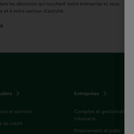
 dans les décisions qui touchent votre entreprise et vous
 et à votre secteur d’activité.
es
uliers
Entreprises
es et services
Comptes et gestion de
trésorerie
s de crédit
Financement et prêts