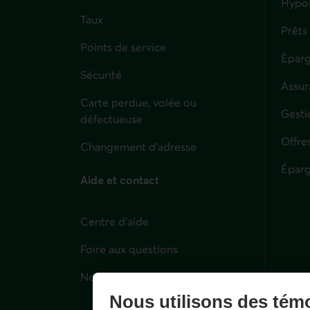
Hypo
Taux
Prêts
Points de service
Éparg
Sécurité
Assur
Carte perdue, volée ou
Parti
Gesti
défectueuse
Offre
Changement d'adresse
Éparg
Aide et contact
Centre d'aide
Foire aux questions
Nous joindre
Nous utilisons des tém