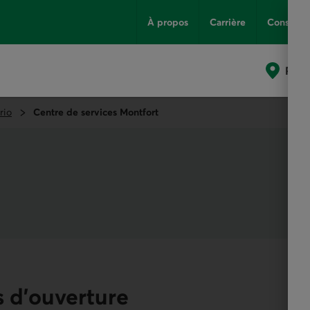
À propos
Carrière
Conseils
Poin
rio
Centre de services Montfort
 d'ouverture