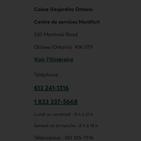
Caisse Desjardins Ontario
Centre de services Montfort
520 Montreal Road
Ottawa (Ontario)
K1K 0T9
Voir l'itinéraire
Lien externe au site.
Téléphone
613 241-1316
Ce lien ouvre votre application de t
1 833 337-5668
Ce lien ouvre votre application de t
Lundi au vendredi : 8 h à 21 h
Samedi et dimanche : 8 h à 18 h
Télécopieur :
613 745-7516