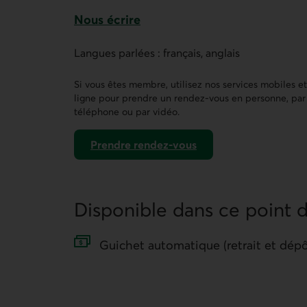
Nous écrire
Ce lien ouvre un formulaire de contact 
Langues parlées : français, anglais
Si vous êtes membre, utilisez nos services mobiles e
ligne pour prendre un rendez-vous en personne, par
téléphone ou par vidéo.
Prendre rendez-vous
dans AccèsD
Disponible dans ce point d
Guichet automatique (retrait et dépô