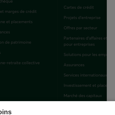
thèque
Cartes de crédit
 et marges de crédit
Projets d'entreprise
ne et placements
Offres par secteur
ances
culiers
Partenaires d’affaires et sol
on de patrimoine
pour entreprises
s
Solutions pour les employe
ne-retraite collective
Assurances
Entreprises
Services internationaux
Investissement et placemen
Marché des capitaux
Services fiduciaires
oins
Lien externe. S'ouvre dans 