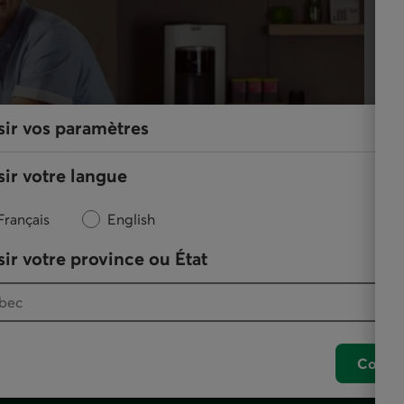
sir vos paramètres
ir votre langue
Français
English
ir votre province ou État
Confir