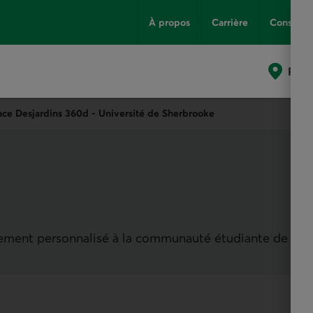
À propos
Carrière
Conseils
Poin
ace Desjardins 360d - Université de Sherbrooke
ment personnalisé à la communauté étudiante de 18 à