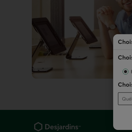
Choi
Chois
Chois
Pied de page