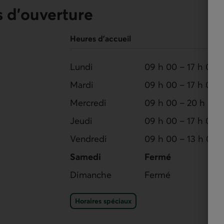
 d'ouverture
Heures d’accueil
Lundi
09 h 00 – 17 h 00
Mardi
09 h 00 – 17 h 00
Mercredi
09 h 00 – 20 h 00
Jeudi
09 h 00 – 17 h 00
Vendredi
09 h 00 – 13 h 00
Samedi
Fermé
Dimanche
Fermé
éléphonie.
Horaires spéciaux du po
Horaires spéciaux
agerie texte.