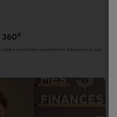
d
e 360
 aider à concrétiser vos ambitions. Découvrez ce que