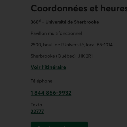
Coordonnées et heures
d
360
– Université de Sherbrooke
Pavillon multifonctionnel
2500, boul. de l'Université, local B5-1014
Sherbrooke (Québec)
J1K 2R1
Voir l'itinéraire
Lien externe au site.
Téléphone
1 844 866-9932
Ce lien ouvre votre application de t
Texto
22777
Ce lien ouvre votre application de mess