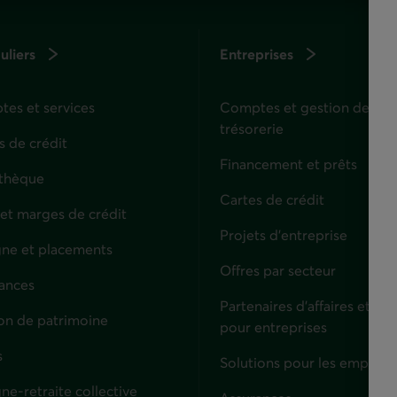
uliers
Entreprises
es et services
Comptes et gestion de
trésorerie
s de crédit
Financement et prêts
thèque
Cartes de crédit
 et marges de crédit
Projets d'entreprise
ne et placements
Offres par secteur
ances
culiers
Partenaires d’affaires et sol
on de patrimoine
pour entreprises
s
Solutions pour les employe
ne-retraite collective