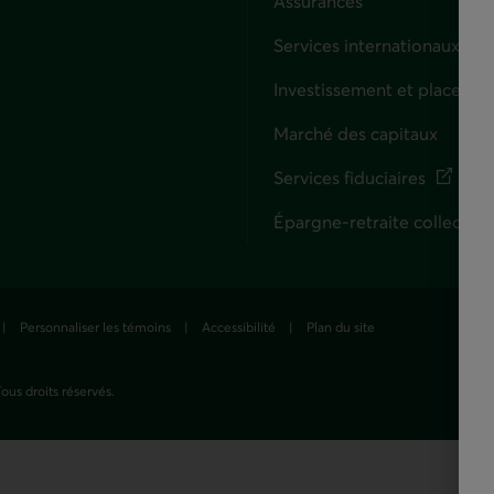
Assurances
Entreprises
Services internationaux
Investissement et placemen
Marché des capitaux
Services fiduciaires
Lien externe. S'ouvre dans 
Épargne-retraite collective
Personnaliser les témoins
Accessibilité
Plan du site
ous droits réservés.