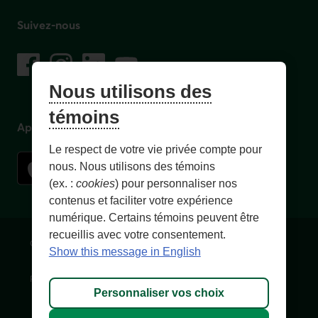
Suivez-nous
sur les réseaux sociaux
Facebook
– Lien externe au site. Cet hyperlien s'ouvrira dans une no
Instagram
– Lien externe au site. Cet hyperlien s'ouvrira dans 
LinkedIn
– Lien externe au site. Cet hyperlien s'ouvrir
YouTube
– Lien externe au site. Cet hyperlien s'
Nous utilisons des
témoins
Application mobile
Le respect de votre vie privée compte pour
nous. Nous utilisons des témoins
(ex. :
cookies
) pour personnaliser nos
contenus et faciliter votre expérience
numérique. Certains témoins peuvent être
recueillis avec votre consentement.
Conditions d'utilisation et notes légales
Confidentialité
Show this message in English
Personnaliser les témoins
Accessibilité
Plan du site
Personnaliser vos choix