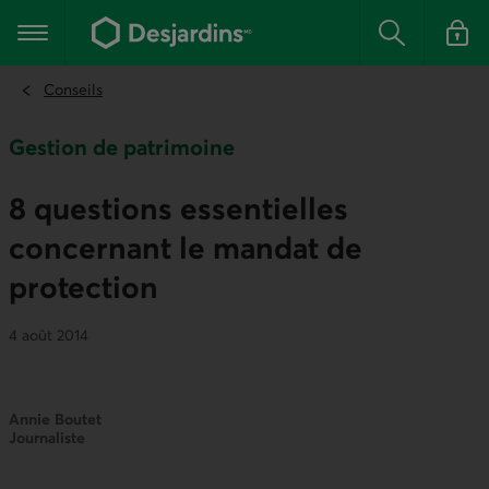
Aller
au
Menu principal
contenu
Rechercher
Se conn
principal
Conseils
Gestion de patrimoine
8 questions essentielles
concernant le mandat de
protection
4 août 2014
Annie Boutet
Journaliste