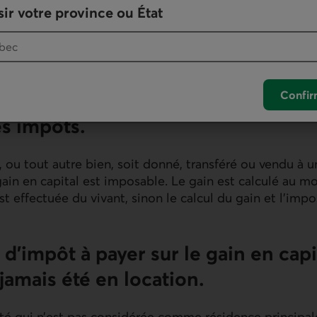
ir votre province ou État
l’exemption pour résidence principale, une seule proprié
ouple pour une année donnée (depuis 1982 pour les co
 conjoints de fait).
Confir
ne mon chalet avant mon décès, j’év
s impôts.
t, ou tout autre bien, soit donné, transféré ou vendu à 
 gain en capital est imposable. Le gain est calculé au 
est effectuée du vivant, sinon le calcul du gain et l’impo
as d’impôt à payer sur le gain en cap
 jamais été en location.
été qui n’est pas considérée comme résidence principal