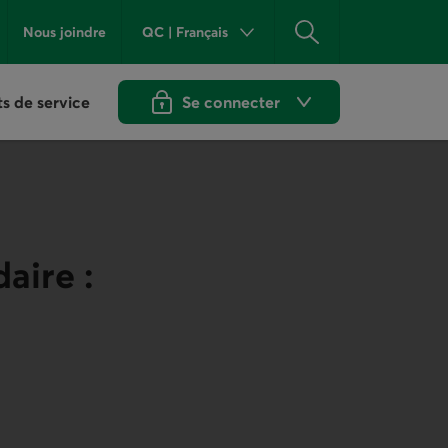
QC
|
Français
Nous joindre
Province ou État actuel :
Québec
Rechercher
. Langue :
Fra
ts de service
Se connecter
aux services en ligne de Desjardins. Ouvr
aire :