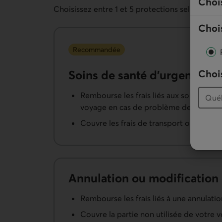
Choi
Choisissez entre 1 et 5 protections selon vos b
Chois
Recommandée
Chois
Soins de santé d’urgence
Rembourse les frais liés aux soins méd
voyage en cas de problème de santé, d’i
Couvre les frais de transport ou de rap
Annulation ou modification
Rembourse les frais liés à une annulati
Couvre la partie non utilisée de votre 