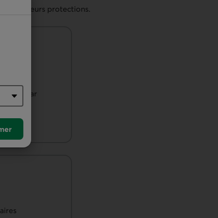
ez plusieurs protections.
urée et par
mer
aires