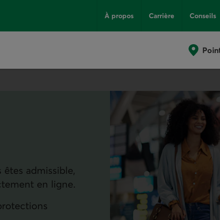
À propos
Carrière
Conseils
Poin
 êtes admissible,
ctement en ligne.
 protections