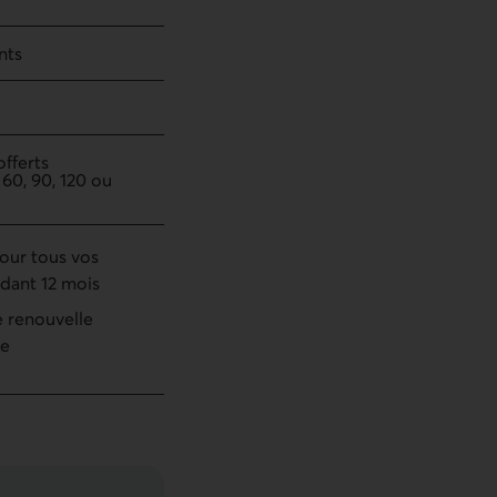
nts
offerts
, 60, 90, 120 ou
our tous vos
dant 12 mois
e renouvelle
ée