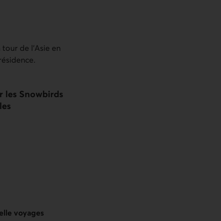
 tour de l’Asie en
résidence.
r les
Snowbirds
les
elle voyages