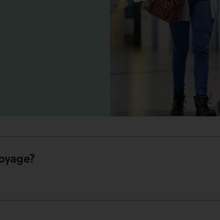
éléphonie.
voyage?