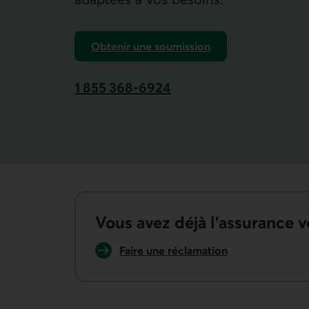
Obtenir une soumission
d’assurance voyage.
1 855 368-6924
Ce lien ouvre votre application de t
Vous avez déjà l’assurance 
Faire une réclamation
d’assurance voyage.