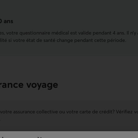
0 ans
s, votre questionnaire médical est valide pendant 4 ans. Il n’y
lité si votre état de santé change pendant cette période.
urance voyage
otre assurance collective ou votre carte de crédit? Vérifiez 
.