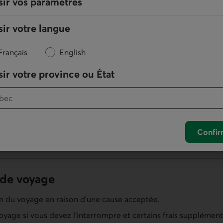
sir vos paramètres
esoins. Profitez du
rabais multiprotection
lorsque vous combin
ir votre langue
Français
English
ir votre province ou État
icaux d’urgence jusqu’à concurrence de 5 M$ par personne ass
mprévu, d’accident ou d’hospitalisation.
atriement pour des raisons médicales ou à la suite d’un décès.
Confir
 de voyage
on du voyage en raison d’une cause acceptée.
voyage si vous devez l’interrompre et certains frais supplément