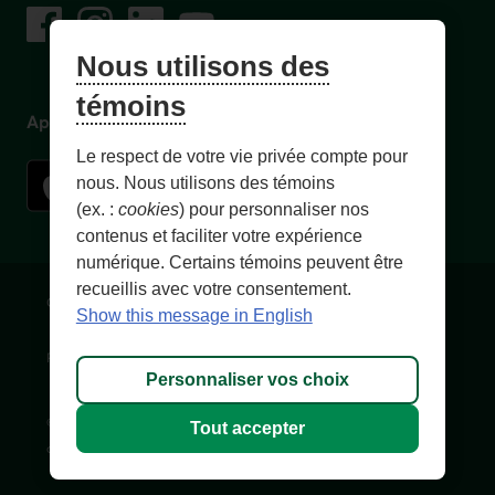
Facebook
– Lien externe au site. Cet hyperlien s'ouvrira dans une no
Instagram
– Lien externe au site. Cet hyperlien s'ouvrira dans 
LinkedIn
– Lien externe au site. Cet hyperlien s'ouvrir
YouTube
– Lien externe au site. Cet hyperlien s'
Nous utilisons des
témoins
Application mobile
Le respect de votre vie privée compte pour
nous. Nous utilisons des témoins
(ex. :
cookies
) pour personnaliser nos
contenus et faciliter votre expérience
numérique. Certains témoins peuvent être
recueillis avec votre consentement.
Conditions d'utilisation et notes légales
Confidentialité
Show this message in English
Personnaliser les témoins
Accessibilité
Plan du site
Personnaliser vos choix
© 1996-
2026
, Fédération des caisses Desjardins du Québec. Tous
Tout accepter
droits réservés.