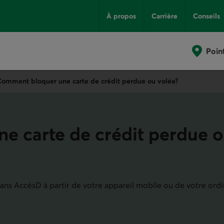
À propos
Carrière
Conseils
Poin
omment bloquer une carte de crédit perdue ou volée?
e carte de crédit perdue 
ans AccèsD à partir de votre appareil mobile ou de votre ordi