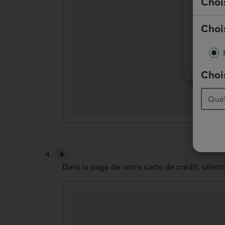
Choi
Chois
Chois
Dans la page de votre carte de crédit, séle