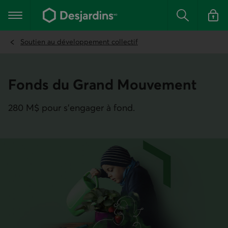
Aller
au
Menu principal
contenu
Rechercher
Se conn
principal
Soutien au développement collectif
Fonds du Grand Mouvement
280 M$ pour s'engager à fond.