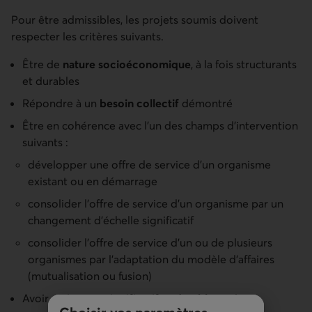
Pour être admissibles, les projets soumis doivent
respecter les critères suivants.
Être de
nature socioéconomique
, à la fois structurants
et durables
Répondre à un
besoin collectif
démontré
Être en cohérence avec l’un des champs d’intervention
suivants :
développer une offre de service d’un organisme
existant ou en démarrage
consolider l'offre de service d’un organisme par un
changement d’échelle significatif
consolider l’offre de service d’un ou de plusieurs
organismes par l’adaptation du modèle d’affaires
(mutualisation ou fusion)
Avoir un
impact significatif et durable
sur les