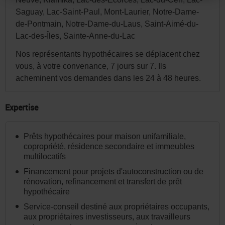
site.
Saguay, Lac-Saint-Paul, Mont-Laurier, Notre-Dame-
Par
de-Pontmain, Notre-Dame-du-Laus, Saint-Aimé-du-
la
Lac-des-Îles, Sainte-Anne-du-Lac
suite,
Nos représentants hypothécaires se déplacent chez
vous
vous, à votre convenance, 7 jours sur 7. Ils
pourrez
acheminent vos demandes dans les 24 à 48 heures.
modifier
votre
Expertise
choix
de
Prêts hypothécaires pour maison unifamiliale,
province
copropriété, résidence secondaire et immeubles
ou
multilocatifs
d'État
Financement pour projets d'autoconstruction ou de
rénovation, refinancement et transfert de prêt
et
hypothécaire
la
Service-conseil destiné aux propriétaires occupants,
langue
aux propriétaires investisseurs, aux travailleurs