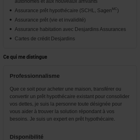
dans
autonomes et aux nouveaux arrivants
l'en-
MC
Assurance prêt hypothécaire (SCHL, Sagen
)
tête
Assurance prêt (vie et invalidité)
ou
Assurance habitation avec Desjardins Assurances
dans
Cartes de crédit Desjardins
le
menu
Ce qui me distingue
de
la
Professionnalisme
page
au
Que ce soit pour acheter une maison, transférer ou
convertir un prêt hypothécaire existant pour consolider
besoin.
vos dettes, je suis la personne toute désignée pour
vous aider à trouver la solution répondant à vos
besoins. Je suis un expert en prêt hypothécaire.
Disponibilité