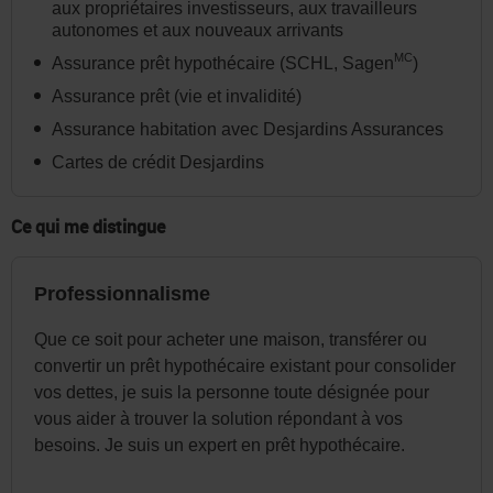
dans
aux propriétaires investisseurs, aux travailleurs
autonomes et aux nouveaux arrivants
l'en-
MC
Assurance prêt hypothécaire (SCHL, Sagen
)
tête
ou
Assurance prêt (vie et invalidité)
dans
Assurance habitation avec Desjardins Assurances
le
Cartes de crédit Desjardins
menu
de
Ce qui me distingue
la
page
Professionnalisme
au
Que ce soit pour acheter une maison, transférer ou
besoin.
convertir un prêt hypothécaire existant pour consolider
vos dettes, je suis la personne toute désignée pour
vous aider à trouver la solution répondant à vos
besoins. Je suis un expert en prêt hypothécaire.