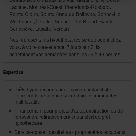
site.
Lachine, Montréal-Ouest, Pierrefonds-Roxboro,
Par
Pointe-Claire, Sainte-Anne-de-Bellevue, Senneville,
la
Westmount, îles-des-Soeurs, L'Île-Bizard–Sainte-
suite,
Geneviève, Lasalle, Verdun
vous
Nos représentants hypothécaires se déplacent chez
pourrez
vous, à votre convenance, 7 jours sur 7. Ils
modifier
acheminent vos demandes dans les 24 à 48 heures.
votre
choix
Expertise
de
province
Prêts hypothécaires pour maison unifamiliale,
ou
copropriété, résidence secondaire et immeubles
multilocatifs
d'État
et
Financement pour projets d'autoconstruction ou de
rénovation, refinancement et transfert de prêt
la
hypothécaire
langue
Service-conseil destiné aux propriétaires occupants,