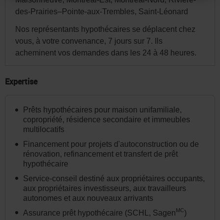
site.
des-Prairies–Pointe-aux-Trembles, Saint-Léonard
Par
la
Nos représentants hypothécaires se déplacent chez
vous, à votre convenance, 7 jours sur 7. Ils
suite,
acheminent vos demandes dans les 24 à 48 heures.
vous
pourrez
Expertise
modifier
votre
Prêts hypothécaires pour maison unifamiliale,
choix
copropriété, résidence secondaire et immeubles
de
multilocatifs
province
Financement pour projets d'autoconstruction ou de
ou
rénovation, refinancement et transfert de prêt
hypothécaire
d'État
Service-conseil destiné aux propriétaires occupants,
et
aux propriétaires investisseurs, aux travailleurs
la
autonomes et aux nouveaux arrivants
langue
MC
Assurance prêt hypothécaire (SCHL, Sagen
)