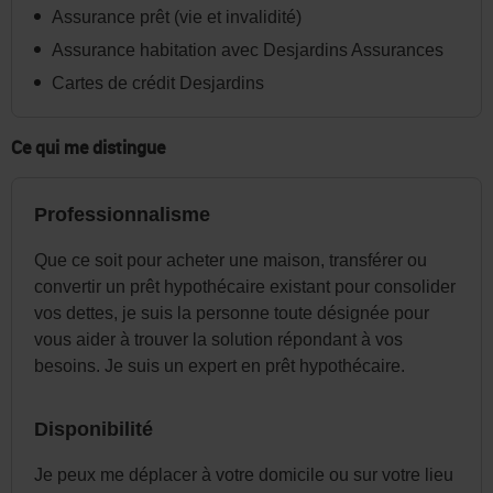
dans
Assurance prêt (vie et invalidité)
l'en-
Assurance habitation avec Desjardins Assurances
tête
Cartes de crédit Desjardins
ou
dans
Ce qui me distingue
le
menu
Professionnalisme
de
la
Que ce soit pour acheter une maison, transférer ou
page
convertir un prêt hypothécaire existant pour consolider
au
vos dettes, je suis la personne toute désignée pour
vous aider à trouver la solution répondant à vos
besoin.
besoins. Je suis un expert en prêt hypothécaire.
Disponibilité
Je peux me déplacer à votre domicile ou sur votre lieu