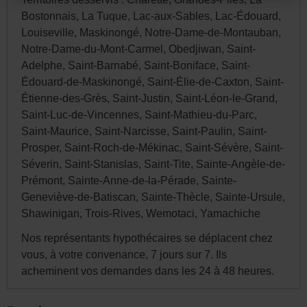
site.
Bostonnais, La Tuque, Lac-aux-Sables, Lac-Édouard,
Par
Louiseville, Maskinongé, Notre-Dame-de-Montauban,
la
Notre-Dame-du-Mont-Carmel, Obedjiwan, Saint-
suite,
Adelphe, Saint-Barnabé, Saint-Boniface, Saint-
vous
Édouard-de-Maskinongé, Saint-Élie-de-Caxton, Saint-
pourrez
Étienne-des-Grès, Saint-Justin, Saint-Léon-le-Grand,
Saint-Luc-de-Vincennes, Saint-Mathieu-du-Parc,
modifier
Saint-Maurice, Saint-Narcisse, Saint-Paulin, Saint-
votre
Prosper, Saint-Roch-de-Mékinac, Saint-Sévère, Saint-
choix
Séverin, Saint-Stanislas, Saint-Tite, Sainte-Angèle-de-
de
Prémont, Sainte-Anne-de-la-Pérade, Sainte-
province
Geneviève-de-Batiscan, Sainte-Thècle, Sainte-Ursule,
ou
Shawinigan, Trois-Rives, Wemotaci, Yamachiche
d'État
Nos représentants hypothécaires se déplacent chez
et
vous, à votre convenance, 7 jours sur 7. Ils
la
acheminent vos demandes dans les 24 à 48 heures.
langue