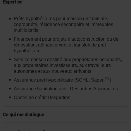
dans
Expertise
l'en-
tête
Prêts hypothécaires pour maison unifamiliale,
copropriété, résidence secondaire et immeubles
ou
multilocatifs
dans
Financement pour projets d'autoconstruction ou de
le
rénovation, refinancement et transfert de prêt
menu
hypothécaire
de
Service-conseil destiné aux propriétaires occupants,
aux propriétaires investisseurs, aux travailleurs
la
autonomes et aux nouveaux arrivants
page
MC
Assurance prêt hypothécaire (SCHL, Sagen
)
au
Assurance habitation avec Desjardins Assurances
besoin.
Cartes de crédit Desjardins
Ce qui me distingue