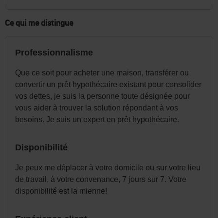
dans
l'en-
Ce qui me distingue
tête
ou
Professionnalisme
dans
le
Que ce soit pour acheter une maison, transférer ou
menu
convertir un prêt hypothécaire existant pour consolider
vos dettes, je suis la personne toute désignée pour
de
vous aider à trouver la solution répondant à vos
la
besoins. Je suis un expert en prêt hypothécaire.
page
au
Disponibilité
besoin.
Je peux me déplacer à votre domicile ou sur votre lieu
de travail, à votre convenance, 7 jours sur 7. Votre
disponibilité est la mienne!