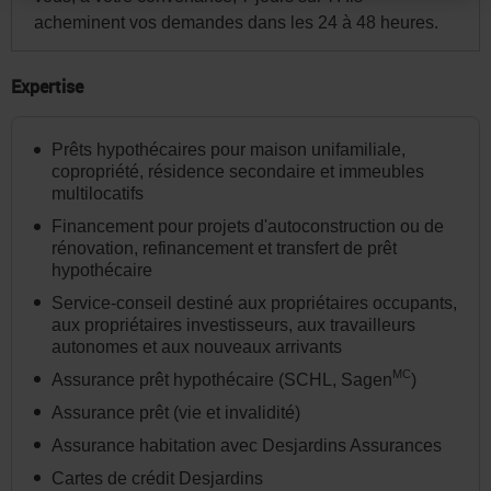
site.
acheminent vos demandes dans les 24 à 48 heures.
Par
la
Expertise
suite,
vous
Prêts hypothécaires pour maison unifamiliale,
pourrez
copropriété, résidence secondaire et immeubles
modifier
multilocatifs
votre
Financement pour projets d'autoconstruction ou de
choix
rénovation, refinancement et transfert de prêt
hypothécaire
de
Service-conseil destiné aux propriétaires occupants,
province
aux propriétaires investisseurs, aux travailleurs
ou
autonomes et aux nouveaux arrivants
d'État
MC
Assurance prêt hypothécaire (SCHL, Sagen
)
et
Assurance prêt (vie et invalidité)
la
Assurance habitation avec Desjardins Assurances
langue
Cartes de crédit Desjardins