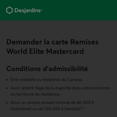
Aller
au
contenu
principal
Demander la carte
Remises
World Elite Mastercard
Conditions d'admissibilité
Être résident ou résidente du Canada.
Avoir atteint l'âge de la majorité dans votre province
ou territoire de résidence.
Avoir un revenu annuel minimal de 80 000 $
[
1
]
(individuel) ou de 150 000 $ (familial)
Aller à la note