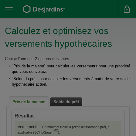
Aller
au
contenu
principal
Calculez et optimisez vos
versements hypothécaires
Le
Choisir l'une des 2 options suivantes :
"Prix de la maison" pour calculer les versements pour une propriété
résultat
que vous convoitez.
du
"Solde du prêt" pour calculer les versements à partir de votre solde
formulaire
hypothécaire actuel.
suivant
se
Prix de la maison
Solde du prêt
calcule
Résultat
automatiquement.
Versements :
Ce montant inclut la prime d'assurance prêt, si
MC
applicable (SCHL/Sagen
).