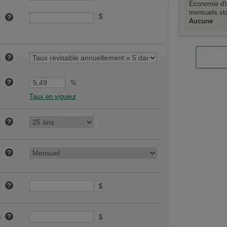
Économie d'i
mensuels sta
$
:
Aucune
:
:
%
Taux en vigueur
:
:
:
$
s
$