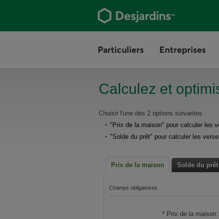
Aller
au
contenu
principal
Particuliers
Entreprises
Calculez et optim
Le
Choisir l'une des 2 options suivantes :
"Prix de la maison" pour calculer les
résultat
"Solde du prêt" pour calculer les vers
du
formulaire
Prix de la maison
Solde du prêt
suivant
se
Champs obligatoires
calcule
automatiquement.
Pour le calcul, utiliser :
*
Prix de la maison 