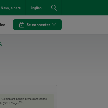
Nous joindre
English
ice
Se connecter
s
:
Ce montant inclut la prime d'assurance
MC
able (SCHL/Sagen
).