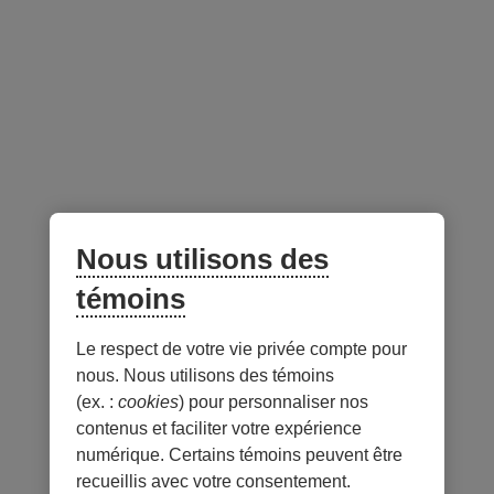
Espace conseillers et conseillères
Suivez-nous
sur les réseaux sociaux
Facebook
– Lien externe au site. Cet hyperlien s'ouvrira dans une no
Instagram
– Lien externe au site. Cet hyperlien s'ouvrira dans 
LinkedIn
– Lien externe au site. Cet hyperlien s'ouvrir
YouTube
– Lien externe au site. Cet hyperlien s'
Nous utilisons des
témoins
Application mobile
Le respect de votre vie privée compte pour
nous. Nous utilisons des témoins
(ex. :
cookies
) pour personnaliser nos
contenus et faciliter votre expérience
numérique. Certains témoins peuvent être
recueillis avec votre consentement.