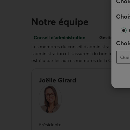
Choi
Chois
Notre équipe
Conseil d’administration
Gestionnaires
Chois
Conseil d’administration
Les membres du conseil d’administration sont 
l'administration et s’assurent du bon fonction
est élu par les autres membres de la Caisse.
Joëlle Girard
Présidente