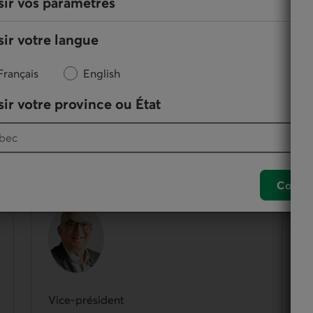
sir vos paramètres
ir votre langue
Français
English
ir votre province ou État
des membres de la Caisse qui participent à
nement de leur coopérative. Le conseil d’administration
Confir
André St-Pierre
Vice-président