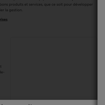
bons produits et services, que ce soit pour développer
er la gestion.
rises
t
de-