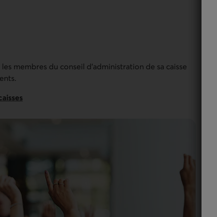
re les membres du conseil d'administration de sa caisse
ents.
caisses