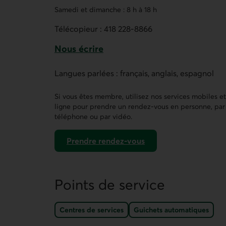
Samedi et dimanche : 8 h à 18 h
Télécopieur :
418 228-8866
Nous écrire
Ce lien ouvre un formulaire de contact 
Langues parlées : français, anglais, espagnol
Si vous êtes membre, utilisez nos services mobiles e
ligne pour prendre un rendez-vous en personne, par
téléphone ou par vidéo.
Prendre rendez-vous
dans AccèsD
Points de service
Centres de services
Guichets automatiques