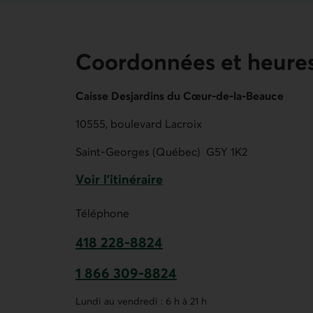
Coordonnées et heures
Caisse Desjardins du Cœur-de-la-Beauce
10555, boulevard Lacroix
Saint-Georges (Québec)
G5Y 1K2
Voir l'itinéraire
Lien externe au site.
Téléphone
418 228-8824
Ce lien ouvre votre application de t
1 866 309-8824
Ce lien ouvre votre application de t
Lundi au vendredi : 6 h à 21 h