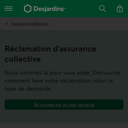
Aller
au
Menu principal
contenu
Rechercher
Se conn
principal
Assurance collective
Réclama­tion d’assurance
collective
Nous sommes là pour vous aider. Découvrez
comment faire votre réclamation selon le
type de demande.
Se connecter au site sécurisé