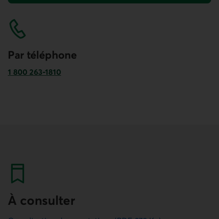
Par téléphone
1 800 263-1810
Ce lien ouvre votre application de téléphonie.
À consulter
Coordination des prestations (PDF, 279 Ko)
Guide sur la réclamation (PDF, 548 Ko)
Guide sur la réclamation d’assurance maladie (PDF, 351