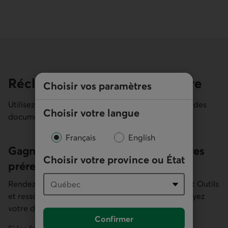
Réclamation avec un formulaire
Utilisez notre
page d’envoi sécurisé
pour envoyer des
documents ou des pièces justificatives.
Choisir vos paramètres
Gagnez du temps avec les formulaires
préremplis
Choisir votre langue
Rendez-vous dans notre
site sécurisé
sous l’onglet Outils
Français
English
et ressources. Téléchargez les formulaires et envoyez
votre demande.
Choisir votre province ou État
Si les formulaires ne sont pas dans le site sécurisé,
trouvez-les dans la
Liste des formulaires
.
Confirmer