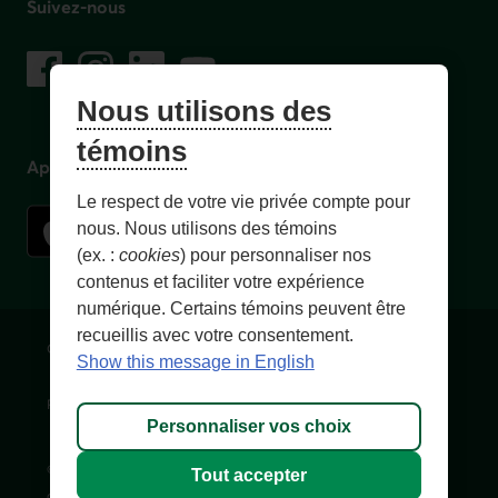
Application mobile
Nous utilisons des
témoins
Le respect de votre vie privée compte pour
nous. Nous utilisons des témoins
Conditions d'utilisation et notes légales
Confidentialité
(ex. :
cookies
) pour personnaliser nos
contenus et faciliter votre expérience
Personnaliser les témoins
Accessibilité
Plan du site
numérique. Certains témoins peuvent être
recueillis avec votre consentement.
© 1996-
2026
, Fédération des caisses Desjardins du Québec. Tous
Show this message in English
droits réservés.
Personnaliser vos choix
Tout accepter