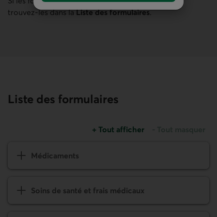
Liste des formulaires
+
Tout afficher
-
Tout masquer
Médicaments
Soins de santé et frais médicaux
Soins dentaires
Compte mieux-être